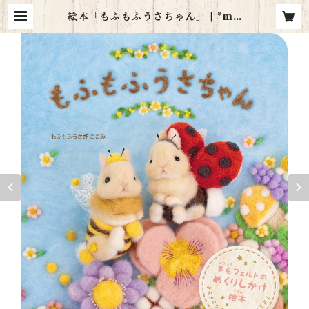
絵本「もふもふうさちゃん」 | *mo
fu mofu usagi*