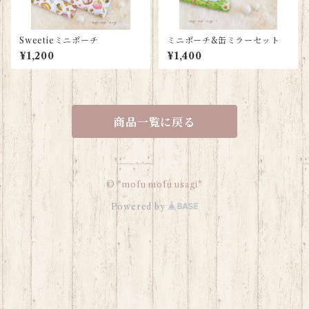
Sweetieミニポーチ
ミニポーチ&缶ミラーセット
¥1,200
¥1,400
商品一覧に戻る
© *mofu mofu usagi*
Powered by