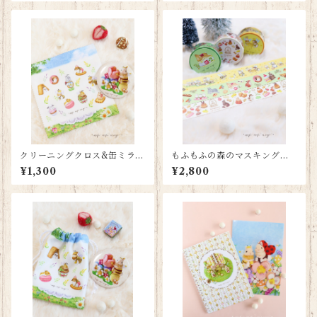
クリーニングクロス&缶ミラー
もふもふの森のマスキングテ
セット
ープセット(3個)
¥1,300
¥2,800