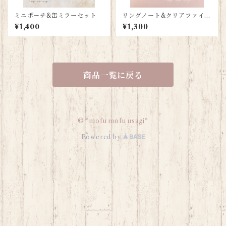
ミニポーチ&缶ミラーセット
リングノート&クリアファイル
セット（A5）
¥1,400
¥1,300
商品一覧に戻る
© *mofu mofu usagi*
Powered by