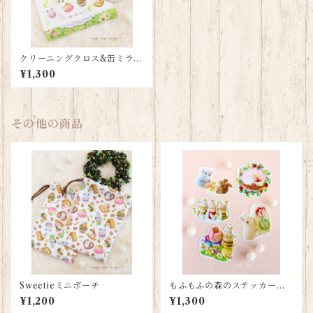
クリーニングクロス&缶ミラー
セット
¥1,300
その他の商品
Sweetieミニポーチ
もふもふの森のステッカーセ
ット
¥1,200
¥1,300