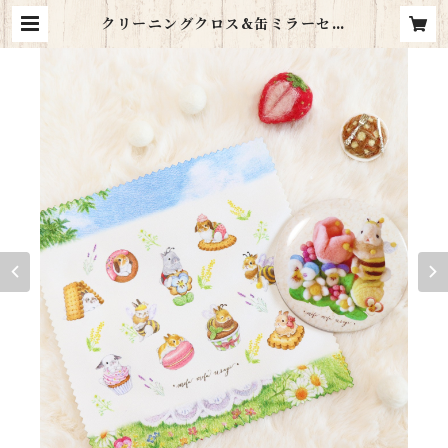
クリーニングクロス&缶ミラーセッ
ト | *mofu mofu usagi*